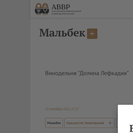
Мальбек
Винодельня "Долина Лефкадия"
27 сентября 2021, 17:17
Мальбек
Красностоп Золотовский
Вионье