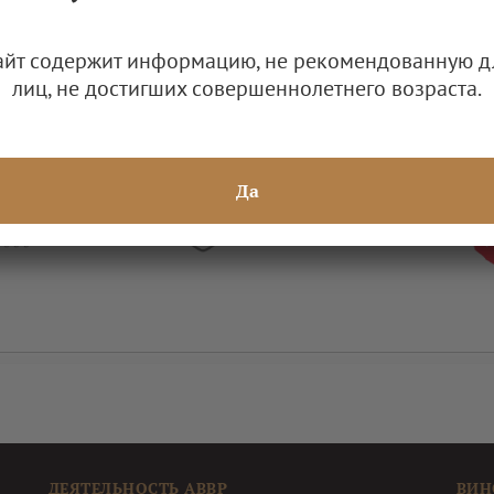
Саперави
Шардоне
Шираз
айт содержит информацию, не рекомендованную д
бань
лиц, не достигших совершеннолетнего возраста.
Да
ДЕЯТЕЛЬНОСТЬ АВВР
ВИН