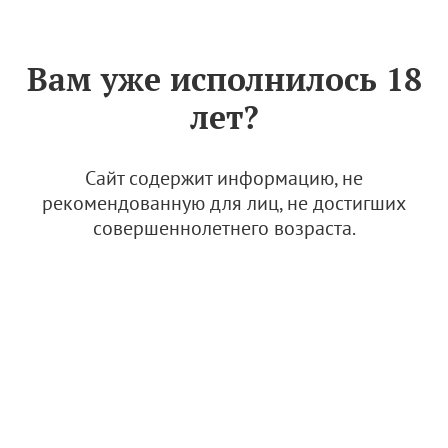
Знак «Вино России»
РУС
Вам уже исполнилось 18
АО "Солнечная Долина"
лет?
31 августа 2022
Сайт содержит информацию, не
рекомендованную для лиц, не достигших
совершеннолетнего возраста.
© Фото: открытые источники
"Солнечная Долина" – одна из старейших российских