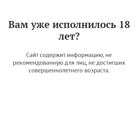
Знак «Вино России»
РУС
Вам уже исполнилось 18
Кубань
лет?
Сайт содержит информацию, не
За период
рекомендованную для лиц, не достигших
совершеннолетнего возраста.
"Усадьба Дивноморское" (АО "Дивноморье")
7 марта 2023, 14:17
Кубань
Наши виноделы
Винодельня
Еще
1
Кубань. Геленджик
"Винодельня Криница" (АО "Аксис Инвестиции")