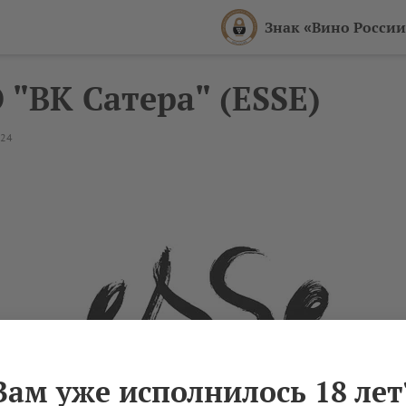
Знак «Вино России
 "ВК Сатера" (ESSE)
024
Вам уже исполнилось 18 лет