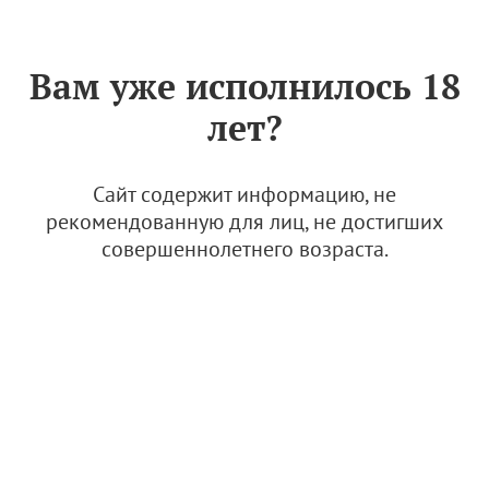
Знак «Вино России»
РУС
Вам уже исполнилось 18
Усадьба Мангуп (КФХ
лет?
"Горныйагроинвест")
22 ноября 2023
Сайт содержит информацию, не
рекомендованную для лиц, не достигших
совершеннолетнего возраста.
© Изображение: АВВР