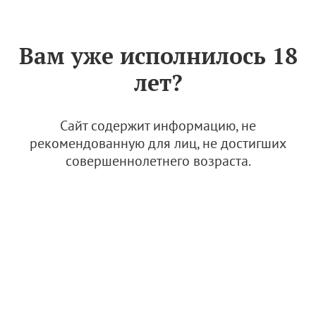
Знак «Вино России»
РУС
Вам уже исполнилось 18
ООО "Раевское"
лет?
14 октября 2022
Сайт содержит информацию, не
рекомендованную для лиц, не достигших
совершеннолетнего возраста.
© Изображение: винодельня "Раевское"
Проект ведет свою историю с 2005 года. Винодельня