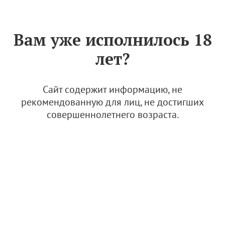
Знак «Вино России»
РУС
Вам уже исполнилось 18
Долина Дона
лет?
Сайт содержит информацию, не
За период
рекомендованную для лиц, не достигших
совершеннолетнего возраста.
Вина Арпачина. Студия вина "Галина" (ООО
"ЗЕНА")
25 сентября 2023, 17:27
Долина Дона
Наши виноделы
Винодельня
Усадьба Саркел (КФХ Губин Игорь Викторович)