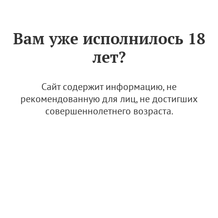
Знак «Вино России»
РУС
Вам уже исполнилось 18
Сибирьковый
лет?
Сайт содержит информацию, не
За период
рекомендованную для лиц, не достигших
совершеннолетнего возраста.
Винодельня Ведерниковъ
27 сентября 2021, 17:59
Сибирьковый
Красностоп Золотовский
Еще
3
Цимлянский Черный
город Ростов-на-Дону
Винодельня "Вилла Звезда"
Долина Дона