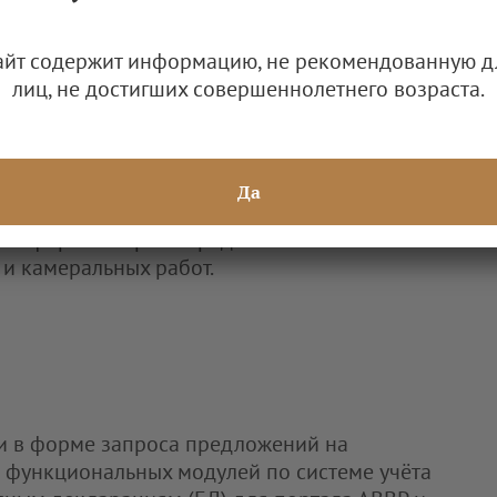
жений на поставку материалов космической
офотопланов и проведение анализа
айт содержит информацию, не рекомендованную д
лиц, не достигших совершеннолетнего возраста.
Да
и в форме запроса предложений на
и камеральных работ.
и в форме запроса предложений на
 функциональных модулей по системе учёта