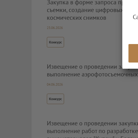
Закупка в форме запроса предло
съемки, создание цифровых орт
С
космических снимков
23.06.2026
Конкурс
Извещение о проведении закупк
выполнение аэрофотосъемочных 
04.06.2026
Конкурс
Извещение о проведении закупк
выполнение работ по разработке