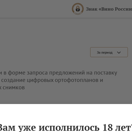
Знак «Вино России
За период
и в форме запроса предложений на поставку
, создание цифровых ортофотопланов и
х снимков
Вам уже исполнилось 18 лет