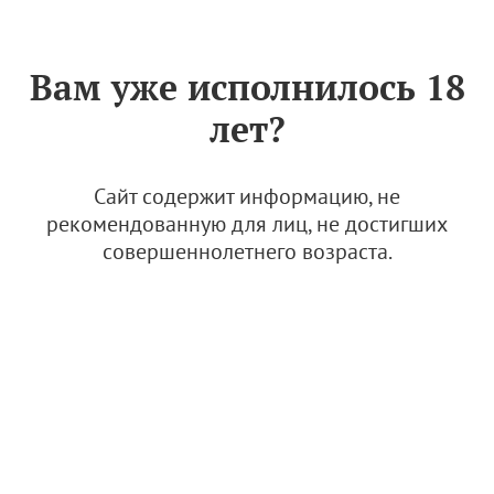
Знак «Вино России»
РУС
Вам уже исполнилось 18
Закупка в форме запроса
лет?
предложений на
выполнение работ по
разработке
Сайт содержит информацию, не
функциональных модулей
рекомендованную для лиц, не достигших
совершеннолетнего возраста.
"Система цифровой
дегустации винодельческой
продукции" на базе
мобильного приложения
"Вино России" для портала
АВВР
27 марта 2026