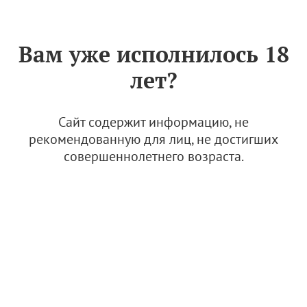
Знак «Вино России»
РУС
Вам уже исполнилось 18
Музей "Виноделие на
лет?
Боспоре" открылся в Керчи
28 мая 2026
Сайт содержит информацию, не
рекомендованную для лиц, не достигших
совершеннолетнего возраста.
© Фото: Министерство культуры Республики Крым