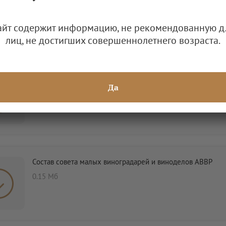
0.23 Мб
айт содержит информацию, не рекомендованную д
лиц, не достигших совершеннолетнего возраста.
Комиссия по стандартизации АВВР
Да
0.12 Мб
Состав совета малых виноградарей и виноделов АВВР
0.15 Мб