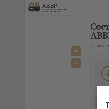
Сос
АВВ
31 марта 202