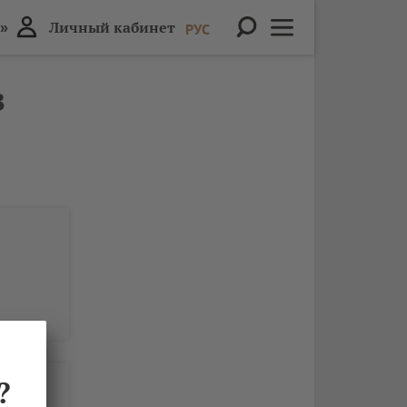
»
Личный кабинет
РУС
в
?