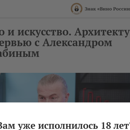
Знак «Вино России
о и искусство. Архитекту
ервью с Александром
абиным
Вам уже исполнилось 18 лет