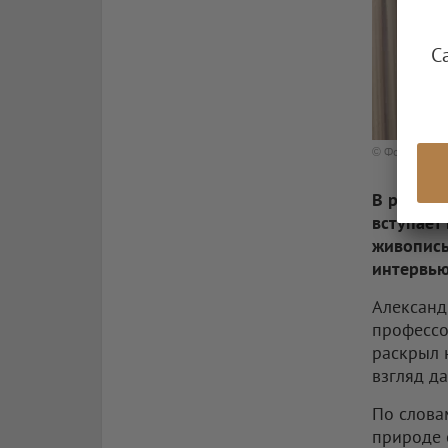
С
© Фото: Igor R
В рамках
вступает
живопись
интервью
Александ
профессо
раскрыл 
взгляд д
По слова
природе 