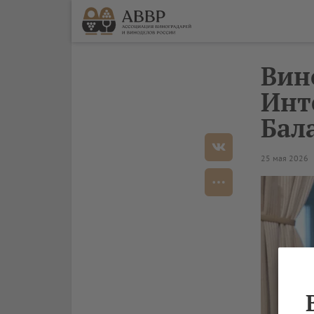
Вин
Инт
Бал
25 мая 2026