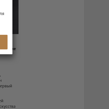
ля
иноделие
м
,
н
первый
ей
скусства