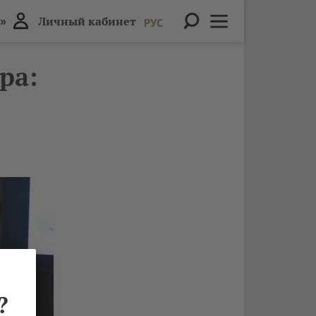
»
Личный кабинет
РУС
ра:
?