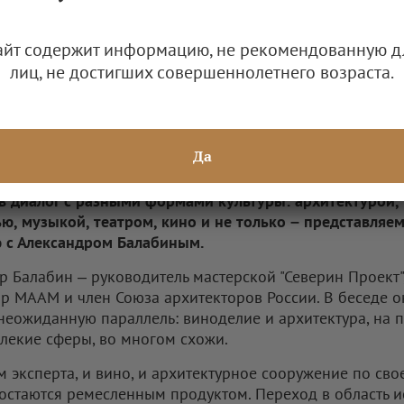
айт содержит информацию, не рекомендованную д
лиц, не достигших совершеннолетнего возраста.
odin
Да
 цикла АВВР "Вино и искусство" – проекта о том, как в
 в диалог с разными формами культуры: архитектурой,
ю, музыкой, театром, кино и не только – представляе
 с Александром Балабиным.
р Балабин – руководитель мастерской "Северин Проект"
р МААМ и член Союза архитекторов России. В беседе о
неожиданную параллель: виноделие и архитектура, на 
алекие сферы, во многом схожи.
м эксперта, и вино, и архитектурное сооружение по сво
остаются ремесленным продуктом. Переход в область и