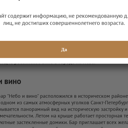
айт содержит информацию, не рекомендованную д
лиц, не достигших совершеннолетнего возраста.
ран Wine & Dine
Петербурге барная культура занимает особое место в 
ости: здесь любят экспериментировать с гастрономич
и, задавать тренды и создавать новые концептуальны
Да
ства. Собрали самые яркие и знаковые заведения,
ющие российское вино в городе на Неве.
и вино
ар "Небо и вино" расположился в историческом районе
 одном из самых атмосферных уголков Санкт-Петербург
рывается панорамный вид на историческую застройку и
мечательности. Летом на крыше работает просторная те
уютные застекленные домики. Бар приглашает всех же