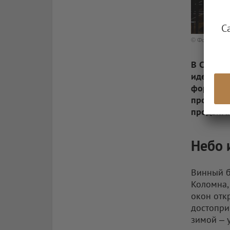
С
© Фото: Ресто
В Санкт-
идентичн
форматам
простран
продвига
Небо 
Винный б
Коломна,
окон отк
достопри
зимой – 