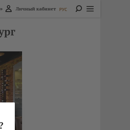
»
Личный кабинет
РУС
ург
?