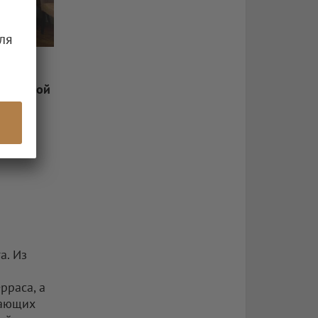
ля
городской
ескими
е
а. Из
рраса, а
лающих