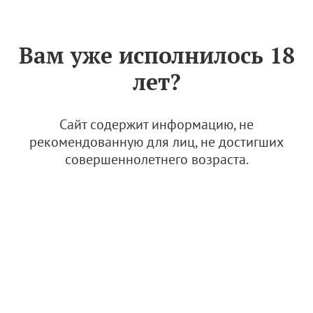
Знак «Вино России»
РУС
Вам уже исполнилось 18
Дополнительные стандарты
лет?
качества продукции
виноградарства и
виноделия ВВЗ "Крым"
Сайт содержит информацию, не
(Редакция № 3)
рекомендованную для лиц, не достигших
совершеннолетнего возраста.
17 февраля 2026
Дополнительные стандарты качества
ВВЗ "Крым" (Редакция № 3)
1.57 Мб