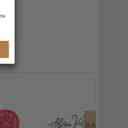
а 23.10.
ля