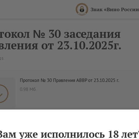
Знак «Вино России
токол № 30 заседания
ления от 23.10.2025г.
025
Протокол № 30 Правления АВВР от 23.10.2025 г.
0.98 Мб
ие 1.
Перечень сортов технического винограда
Вам уже исполнилось 18 лет