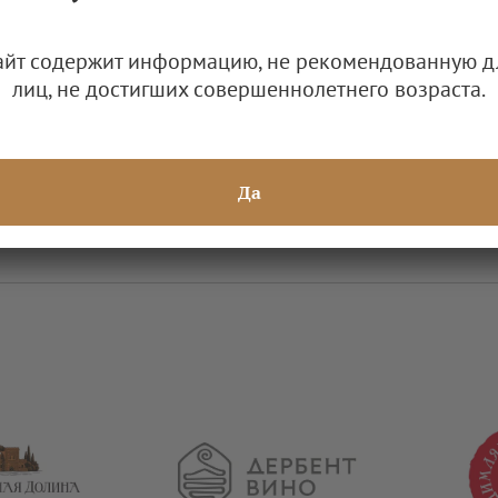
Приложение 2. Список заявителей на вступление в АВВР (н
2025)
айт содержит информацию, не рекомендованную д
лиц, не достигших совершеннолетнего возраста.
0.21 Мб
Да
Решения Общего собрания членов и Правления АВВР