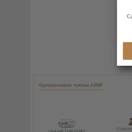
С
Организации-члены АВВР