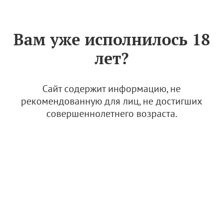
Знак «Вино России»
РУС
Вам уже исполнилось 18
Протокол внеочередного
лет?
Общего собрания членов
АВВР от 14.10.2025 г.
Сайт содержит информацию, не
15 октября 2025
рекомендованную для лиц, не достигших
совершеннолетнего возраста.
Протокол внеочередного Общего со
брания членов АВВР от 14.10.2025
2.44 Мб
Приложение 1