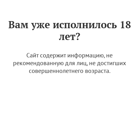
Знак «Вино России»
РУС
Вам уже исполнилось 18
РВФ'24: Новый Свет.
лет?
Уникальный подход к
рождению российского
шампанского
Сайт содержит информацию, не
рекомендованную для лиц, не достигших
9 ноября 2024
совершеннолетнего возраста.