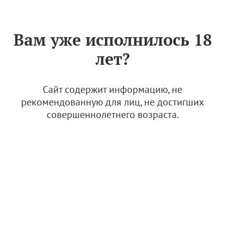
Знак «Вино России»
РУС
Вам уже исполнилось 18
Новинки–2024: легенды об
лет?
облаках, женщинах и
гравитации
Сайт содержит информацию, не
6 ноября 2024
рекомендованную для лиц, не достигших
совершеннолетнего возраста.