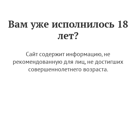
Знак «Вино России»
РУС
Вам уже исполнилось 18
Интервью с создателем
лет?
питомника: Дарья Тхор о
саженцах, сортах, подвоях и
перспективах
Сайт содержит информацию, не
питомниководства
рекомендованную для лиц, не достигших
совершеннолетнего возраста.
8 февраля 2023