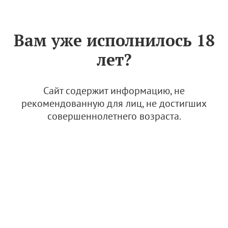
Знак «Вино России»
РУС
Вам уже исполнилось 18
Оранжевому вину –
лет?
оранжевый сезон
6 октября 2022
Сайт содержит информацию, не
рекомендованную для лиц, не достигших
совершеннолетнего возраста.
© Фото: открытые источники