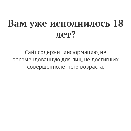
Знак «Вино России»
РУС
Вам уже исполнилось 18
Агрофирма "Южная"
лет?
приступила к закладке
нового маточника подвоя
Сайт содержит информацию, не
5 мая 2026
рекомендованную для лиц, не достигших
совершеннолетнего возраста.