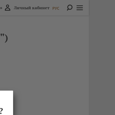
»
Личный кабинет
РУС
")
?