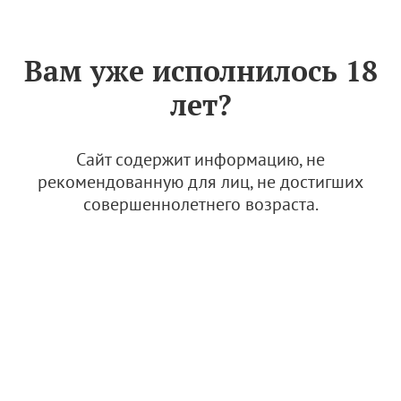
Знак «Вино России»
РУС
Вам уже исполнилось 18
Приложение к Сертификату
лет?
качества № 085 (ООО "ШАТО
АНДРЕ")
Сайт содержит информацию, не
25 декабря 2025
рекомендованную для лиц, не достигших
совершеннолетнего возраста.