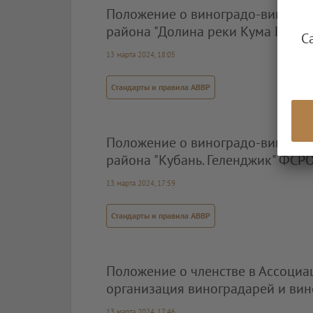
Положение о виноградо-винодел
района "Долина реки Кума Прик
С
13 марта 2024, 18:05
Стандарты и правила АВВР
Положение о виноградо-винодел
района "Кубань. Геленджик" ФСР
13 марта 2024, 17:59
Стандарты и правила АВВР
Положение о членстве в Ассоциа
организация виноградарей и вин
13 марта 2024, 17:46