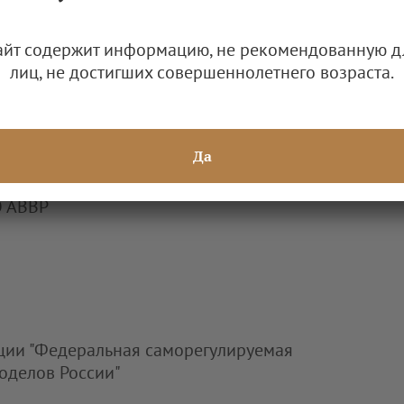
ьческом Совете виноградо-винодельческого
умье" ФСРО АВВР
айт содержит информацию, не рекомендованную д
лиц, не достигших совершеннолетнего возраста.
Да
ьческом Совете виноградо-винодельческого
О АВВР
ции "Федеральная саморегулируемая
оделов России"