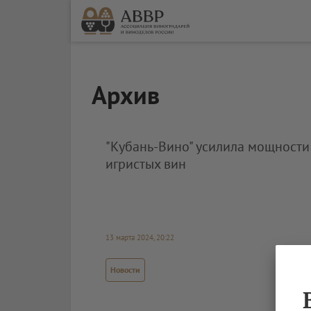
Архив
"Кубань-Вино" усилила мощности
игристых вин
13 марта 2024, 20:22
Новости