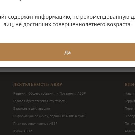
ия АВВР 31 июля – 2 августа 2023 г.
айт содержит информацию, не рекомендованную д
лиц, не достигших совершеннолетнего возраста.
ов и Правления АВВР
Да
ДЕЯТЕЛЬНОСТЬ АВВР
ВИН
Решения Общего собрания и Правления АВВР
Наши 
Годовая бухгалтерская отчетность
Терри
Балансные декларации
Перече
Информация об исках, поданных АВВР в суды
Геопо
План проверок членов АВВР
Питом
Кубок АВВР
Автох