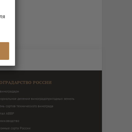
ля
ОГРАДАРСТВО РОССИИ
виноградари
ториальное деление виноградопригодных земель
нь сортов технического винограда
ртал АВВР
ниководство
тонные сорта России