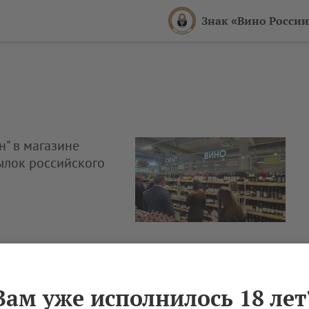
Знак «Вино России
н" в магазине
ылок российского
Вам уже исполнилось 18 лет