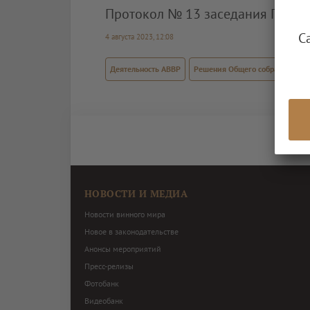
Протокол № 13 заседания Правлен
С
4 августа 2023, 12:08
Деятельность АВВР
Решения Общего собрания член
НОВОСТИ И МЕДИА
Новости винного мира
Новое в законодательстве
Анонсы мероприятий
Пресс-релизы
Фотобанк
Видеобанк