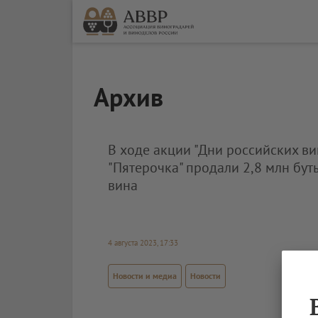
Архив
В ходе акции "Дни российских ви
"Пятерочка" продали 2,8 млн бут
вина
4 августа 2023, 17:33
Новости и медиа
Новости