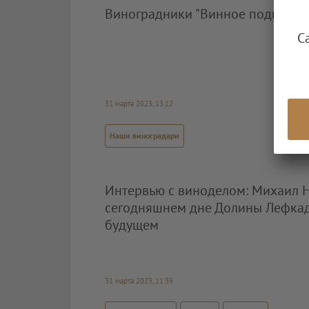
Виноградники "Винное подворье 
С
31 марта 2023, 13:12
Наши виноградари
Интервью с виноделом: Михаил 
сегодняшнем дне Долины Лефка
будущем
31 марта 2023, 11:39