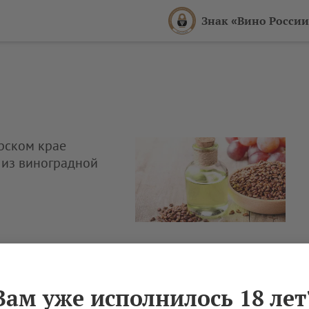
Знак «Вино России
арском крае
 из виноградной
Вам уже исполнилось 18 лет