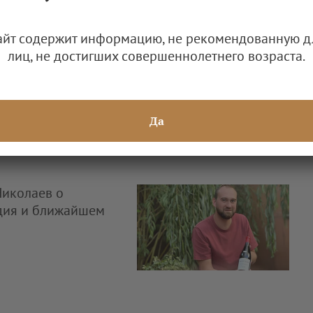
старого грека"
айт содержит информацию, не рекомендованную д
лиц, не достигших совершеннолетнего возраста.
Да
Николаев о
дия и ближайшем