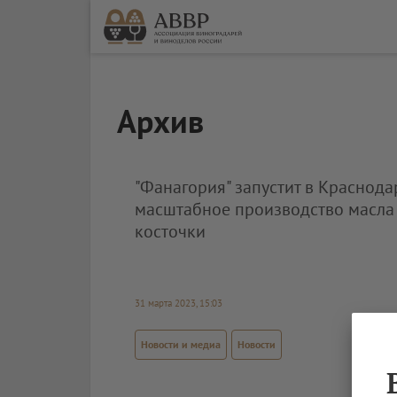
Архив
"Фанагория" запустит в Краснод
масштабное производство масла
косточки
31 марта 2023, 15:03
Новости и медиа
Новости